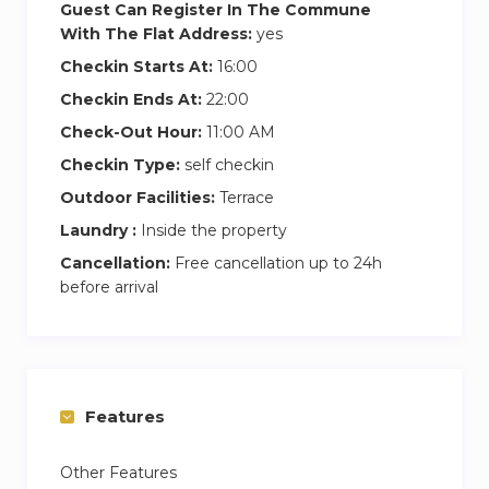
réservation.
Guest Can Register In The Commune
With The Flat Address:
yes
De nombreux espaces de rangement,grand
Checkin Starts At:
16:00
dressing dans l’unité.
Checkin Ends At:
22:00
Check-Out Hour:
11:00 AM
Entrée indépendante sur une grande terrasse
équipée d’un salon de jardin avec barbecue sur
Checkin Type:
self checkin
demande pour déguster des bon repas en
Outdoor Facilities:
Terrace
famille ou entre amis et profiter d’un bon bain
Laundry :
Inside the property
de soleil l’été.
Cancellation:
Free cancellation up to 24h
sèche linge + lave linge payent dans le
before arrival
bâtiment.
reservation, 3 nuits, lave linge +sèche linge
gratuit.
Formule Massage en supplément.
Features
A régler directement sur place 50€.
Table et massage +
Other Features
HUILE de massage épicé + 2 cocktail de