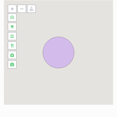
maison principale avec accès privée par une
rompe adaptée au fauteuils roulants ou au
personne à mobilité réduite.
-Boulangerie
-Pharmacie
-tabac
-boucherie
-carrefour market
à 3mn de la maison en voiture.
Restaurant avait vous une préférences ?
-Chinois?
-Marocain?
-pizzaria?*
-India?*
-burger ? *