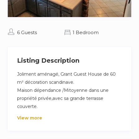
6 Guests
1 Bedroom
Listing Description
Joliment aménagé, Grant Guest House de 60
m² décoration scandinave.
Maison dépendance /Mitoyenne dans une
propriété privée,avec sa grande terrasse
couverte.
View more
Entrée privée avec rampe (PMR).
Mobilier tous confort.