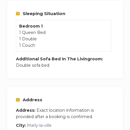
Détendez-vous dans notre grande terrasse,
après avoir passé une belle journée.
Sleeping Situation
:Activité
-Tennis
Bedroom 1
1 Queen Bed
-Randonnées
1 Double
-Terrain de foot
1 Couch
À l’extérieur du logement.
Formules Massage sur demande et en
Additional Sofa Bed In The Livingroom:
supplément, réservations la veille du jour J .
Double sofa bed
Pour 2 Nuits Formule Massage offert sur
demande
Ce logement comporte :
1 lit 2 places
Address
1 Canapé lit 1 place
Address:
Exact location information is
Lit bébé sur demande
provided after a booking is confirmed.
City:
Marly-la-ville
Salle de Bain avec baignoire,