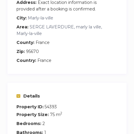
Address:
Exact location information is
Adapté au déplacement professionnel en
provided after a booking is confirmed.
groupe.
City:
Marly-la-ville
Area:
SERGE LAVERDURE, marly la ville,
Logements dans un environnement calme et
Marly-la-ville
très reposant.
County:
France
PS : pour une réservation jusqu’à 3 personnes( a
l’exception de couple + un voyageur) vous aurez
Zip:
95670
l’accès à une seule chambre avec les 3 lits
Country:
France
simples.
(Lave linge + sèche linge payent dans le
bâtiment , horaires d’ouverture de 07h00 à
18h00
Details
reservation, 3 nuits lave linge + sèche linge
Property ID:
54393
gratuit.)
2
Property Size:
75 m
Navette Aéroport.
Bedrooms:
2
Bathrooms:
1