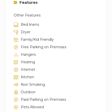
Features
ville-centre, et à l’aire urbaine de Paris. Ses
habitants sont appelés les Marlysiens.
Other Features
Hello.
Bed linens
-Boulangerie
Dryer
-Pharmacie
Family/Kid Friendly
-tabac
Free Parking on Premises
-boucherie
Hangers
-carrefour market
Heating
à 3mn de la maison en voiture.
Restaurant:
Internet
Avez-vous une préférences ?
Kitchen
-Chinois?
Non Smoking
-Marocain?
Outdoor
-pizzaria?*
Paid Parking on Premises
-India?*
Pets Allowed
-burger ? *