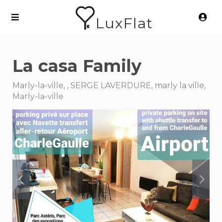
LuxFlat
La casa Family
Marly-la-ville, , SERGE LAVERDURE, marly la ville,
Marly-la-ville