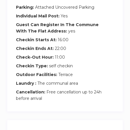
Transfert aller-retour Aéroport Charle de Gaulle
Parking:
Attached Uncovered Parking
navette en supplément.
Individual Mail Post:
Yes
Navette Parc Astérix !
Guest Can Register In The Commune
Mer De Sable !
With The Flat Address:
yes
Checkin Starts At:
16:00
1 nuits navette en supplément .
Checkin Ends At:
22:00
2 nuits navette offerte A/R.
Check-Out Hour:
11:00
3 nuits navette offerte 2, A/R.
Checkin Type:
self checkin
Disponibilité 24/24 Parking privé, “Navette” Parc
Outdoor Facilities:
Terrace
Astérix.
Laundry :
The communal area
Transfert (arrivéedepart) vers l’aéroport Roissy
Cancellation:
Free cancellation up to 24h
CDG/Orly
before arrival
Marly-la-Ville est une commune française de
5800 hab,située dans le département du Val-
d’Oise en région Île-de-France. Elle appartient à
l’unité urbaine de Fosses, dont elle est l’autre