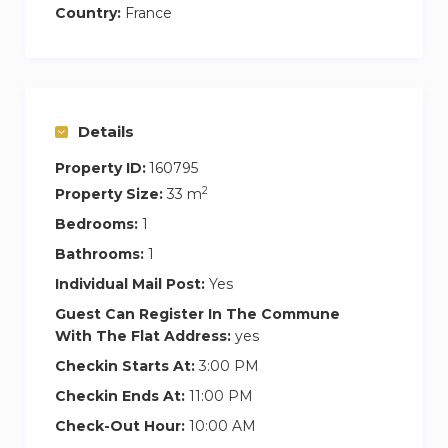
Country:
France
notre priorité, et nous sommes disponibles 24
heures sur 24 pour répondre à vos besoins et
vous aider à tirer le meilleur parti de votre séjour
parmi nous.
Details
Veuillez noter que le matelas supplémentaire se
Property ID:
160795
trouve dans le salon.
2
Property Size:
33 m
Nous sommes disponibles 24h/24 en cas de
Bedrooms:
1
besoin.
Bathrooms:
1
Levallois-Perret, une charmante banlieue située
Individual Mail Post:
Yes
juste au nord-ouest de Paris, offre une évasion
Guest Can Register In The Commune
paisible avec des quartiers résidentiels élégants,
With The Flat Address:
yes
des parcs comme le Parc de la Planchette et un
Checkin Starts At:
3:00 PM
fort engagement envers l’art et la culture. Ses
Checkin Ends At:
11:00 PM
commodités modernes, ses boutiques variées
Check-Out Hour:
10:00 AM
et sa délicieuse scène culinaire ajoutent à son