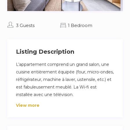
3 Guests
1 Bedroom
Listing Description
L’appartement comprend un grand salon, une
cuisine entièrement équipée (four, micro-ondes,
réfrigérateur, machine à laver, ustensile, etc.) et
est fabuleusement meublé. La Wi-fi est
installée avec une télévision.
View more
Pour dormir, il y a une chambre à coucher avec
un lit double. . Il y a une salle de bain complète,
avec douche, toilettes et accessoires