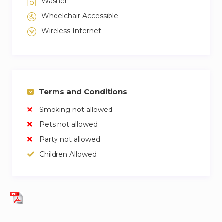
Washer
quiet people.
Wheelchair Accessible
Wireless Internet
All our apartments have a Noise Alarm device to
maintain good coexistence with the neighbors:
for your comfort and of the rest of the
neighbors.
Terms and Conditions
It is a surveillance device that measures sound
levels and allows sound monitoring in the
Smoking not allowed
apartment to avoid any party / annoyance to
Pets not allowed
neighbors and the entry of any unidentified
Party not allowed
person to the accommodation.
Children Allowed