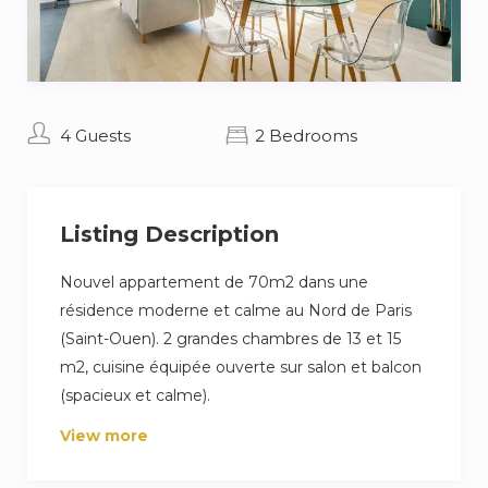
4 Guests
2 Bedrooms
Listing Description
Nouvel appartement de 70m2 dans une
résidence moderne et calme au Nord de Paris
(Saint-Ouen). 2 grandes chambres de 13 et 15
m2, cuisine équipée ouverte sur salon et balcon
(spacieux et calme).
View more
Bureau dédié pour télétravail et wifi haut débit.
Décoration naturelle et zen, avec vue sur jardin