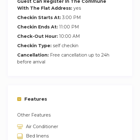
Guest Can Register In The Commune
tout comme nos merveilleux appartements.
With The Flat Address:
yes
Les trottoirs lumineux et immaculés sous les
Checkin Starts At:
3:00 PM
conifères sont toujours les mêmes. C’est un
Checkin Ends At:
11:00 PM
quartier où il fait bon flâner, avec de nombreux
Check-Out Hour:
10:00 AM
cafés et restaurants charmants où vous pourrez
Checkin Type:
self checkin
vous asseoir si vos pieds sont fatigués !
Cancellation:
Free cancellation up to 24h
Avec une situation aussi centrale, vous serez
before arrival
idéalement placé pour travailler et explorer le
reste de la ville. Mais honnêtement, il est difficile
de vouloir quitter le quartier la plupart du temps.
Cependant, vous manqueriez quelque chose si
Features
vous n’exploriez pas les environs.
Other Features
Benaknoun Shopping Center – 10 min driving
Sidi Yahia – 10min driving
Air Conditioner
Garden City – 25min driving
Bed linens
Beach – 35min driving