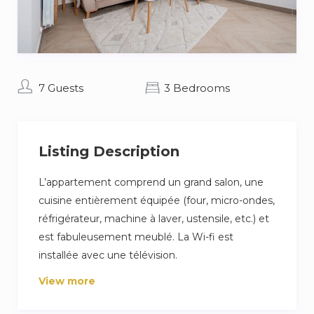
7 Guests
3 Bedrooms
Listing Description
L’appartement comprend un grand salon, une
cuisine entièrement équipée (four, micro-ondes,
réfrigérateur, machine à laver, ustensile, etc.) et
est fabuleusement meublé. La Wi-fi est
installée avec une télévision.
View more
Pour le sommeil, il y a trois chambres
principales, toutes deux avec des lits doubles. Il