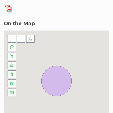
agréable et sans tracas.
Réservez dès maintenant en toute confiance et
On the Map
profitez d’un séjour serein en sachant que je
serai à votre disposition pour répondre à vos
besoins. J’ai hâte de vous accueillir et de faire de
votre séjour une expérience inoubliable.
Le quartier du Landy est pour moi le quartier
d’Aubervilliers qui a le plus évolué, que ce soit en
terme de sécurité ou d’environnement ! Le
quartier du Front Populaire et des Docks est
magnifique, propre et très pratique. En 2022,
l’arrivée du métro en Centre-Ville a fait de la ville
d’Aubervilliers une ville encore plus dynamique.
Juste à côté de Paris et, à l’inverse d’autres villes
limitrophes de Paris, Aubervilliers est à côté