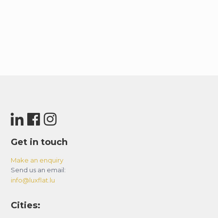
pouvez également utiliser les bus et la station
de métro “Front Populaire” de la ligne 11 est
accessible en 10 minutes à pied. Plusieurs lignes
de bus sont également disponibles, notamment
les lignes 150, 251 et PC2.
En ce qui concerne le stationnement, notez
que les places gratuites sont rares dans le
quartier. Cependant, vous pouvez trouver des
parkings payants dans les rues adjacentes ou
vous garer dans un parking souterrain de la ville,
bien que cela puisse être coûteux. Dans
Get in touch
l’ensemble, il est recommandé d’utiliser les
Make an enquiry
transports en commun pour vos déplacements.
Send us an email:
info@luxflat.lu
Nous tenons à vous informer de quelques
caractéristiques particulières de notre logement
Cities:
qui pourraient vous intéresser lors de votre