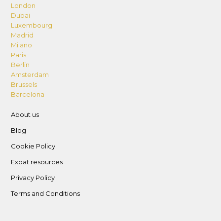
réservation. Tout d’abord, nous proposons une
London
Dubai
entrée autonome, ce qui signifie que vous
Luxembourg
aurez la liberté d’arriver à l’heure qui vous
Madrid
convient le mieux, sans contrainte de
Milano
Paris
coordination avec notre emploi du temps. Vous
Berlin
recevrez toutes les instructions détaillées avant
Amsterdam
votre arrivée pour faciliter votre check-in en
Brussels
toute simplicité.
Barcelona
About us
De plus, nous tenons à souligner que notre
logement est idéalement situé à proximité de
Blog
toutes les commodités nécessaires. Le centre
Cookie Policy
commercial Millénaire est à quelques pas,
Expat resources
offrant un large choix de boutiques où vous
Privacy Policy
pourrez faire vos courses en toute facilité. Vous
y trouverez également une variété de
Terms and Conditions
restaurants pour satisfaire toutes vos envies
culinaires, que ce soit pour un repas rapide ou