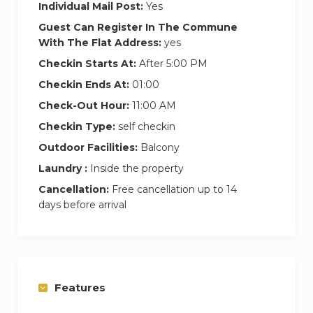
Individual Mail Post:
Yes
En choisissant notre logement, vous
Guest Can Register In The Commune
bénéficierez d’une entrée autonome pour plus
With The Flat Address:
yes
de flexibilité et de commodité. Nous vous
Checkin Starts At:
After 5:00 PM
enverrons toutes les instructions détaillées
Checkin Ends At:
01:00
quelques jours avant votre arrivée, vous
permettant ainsi d’accéder facilement à
Check-Out Hour:
11:00 AM
l’appartement sans contraintes.
Checkin Type:
self checkin
Outdoor Facilities:
Balcony
De plus, vous aurez la possibilité de stationner
Laundry :
Inside the property
votre véhicule en toute sécurité grâce à notre
place de parking privée en souterrain. Vous
Cancellation:
Free cancellation up to 14
days before arrival
pourrez ainsi vous déplacer en toute tranquillité
d’esprit.
Profitez également de notre balcon privatif qui
offre une vue magnifique sur le canal Saint-
Features
Denis. C’est l’endroit idéal pour vous détendre
et profiter d’un moment de tranquillité.