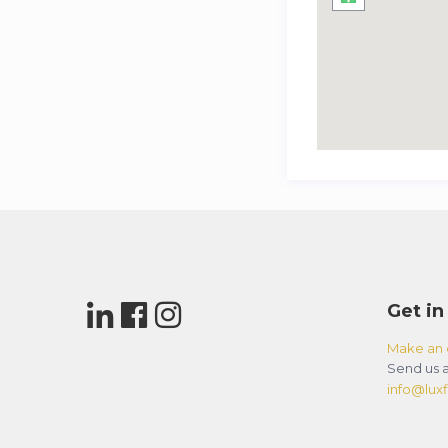
Get in
Make an 
Send us a
info@luxfl