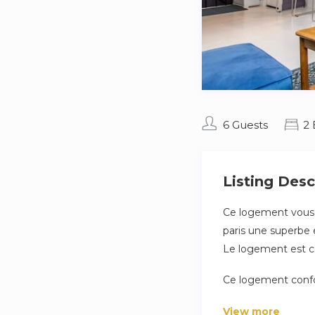
6 Guests
2
Listing Desc
Ce logement vous of
paris une superbe 
Le logement est co
Ce logement confor
cuisine équipée, ma
View more