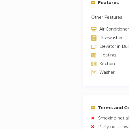
Features
des Vosges et la M
emblématiques invi
Other Features
anecdotes qui ont f
Air Conditioner
Ainsi, le Marais s
Dishwasher
culture, gastronom
Elevator in Bui
modernité, elle of
une ode à la vie et
Heating
Kitchen
À noter: l’apparte
Washer
de plus de 185 cm
Terms and Co
Smoking not a
Party not allo