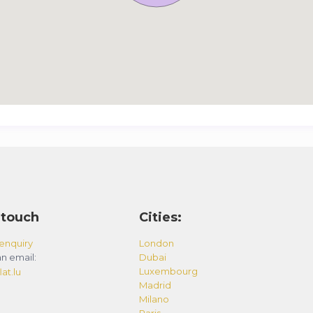
 touch
Cities:
enquiry
London
n email:
Dubai
Luxembourg
at.lu
Madrid
Milano