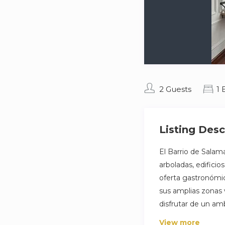
2 Guests
1
Listing Desc
El Barrio de Salama
arboladas, edificio
oferta gastronómic
sus amplias zonas 
disfrutar de un am
View more