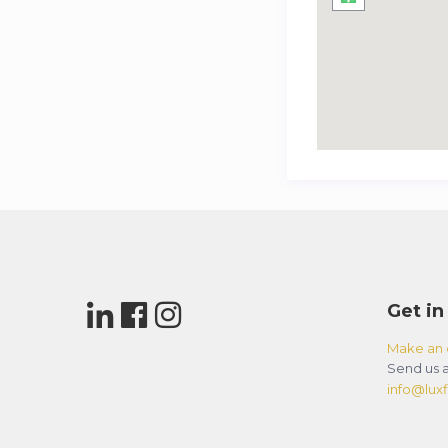
Get in
Make an 
Send us a
info@luxfl