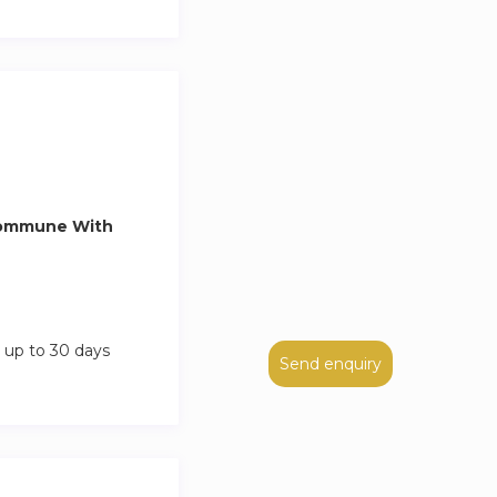
etc.
es y multitud de
cia en la ciudad
Commune With
ntador estudio en
 up to 30 days
Send enquiry