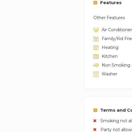
Features
Other Features
Air Conditioner
Family/Kid Fri
Heating
Kitchen
Non Smoking
Washer
Terms and Co
Smoking not a
Party not allo