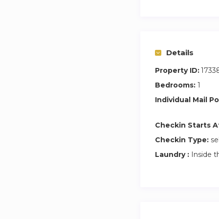
Al lado del Barrio d
En sus alrededores
actividades.
Details
Te esperamos.
Property ID:
1733
Para más detalles 
Bedrooms:
1
Estaremos encantad
Individual Mail Po
sea inolvidable.
¡Esperamos darte l
Checkin Starts A
Madrid!
¡Haz tu reserva ho
Checkin Type:
se
Laundry :
Inside t