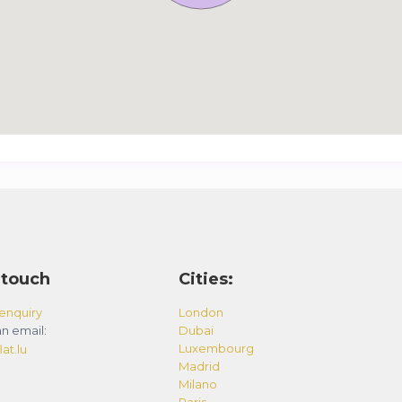
 touch
Cities:
enquiry
London
n email:
Dubai
Luxembourg
at.lu
Madrid
Milano