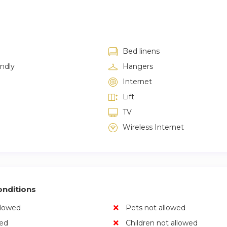
Bed linens
endly
Hangers
Internet
Lift
TV
Wireless Internet
nditions
llowed
Pets not allowed
wed
Children not allowed