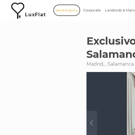
Send enquiry
Corporate
Landlords & Man
LuxFlat
Exclusiv
Salamanc
Madrid, , Salamanca