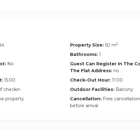
e las Letras, Cava Baja, Latina, Embajadores, Cortes, Justicia, Sol 
 puedes encontrar, teatros, musicales, cines, tiendas, restaurant
2
84
Property Size:
50 m
y reservas, no dudes en contactarnos a través de la plataforma.
Bathrooms:
1
os de ayudarles a organizar todo lo necesario para que su estan
st:
No
Guest Can Register In The 
The Flat Address:
no
a bienvenida pronto y que disfrutes de tu estancia en este enca
t:
15:00
Check-Out Hour:
11:00
y y comienza tu aventura madrileña con nosotros!
lf checkin
Outdoor Facilities:
Balcony
he property
Cancellation:
Free cancellation
before arrival