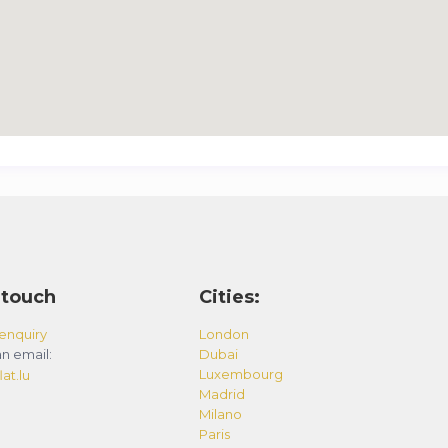
 touch
Cities:
enquiry
London
n email:
Dubai
Luxembourg
at.lu
Madrid
Milano
Paris