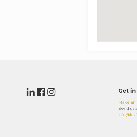
Get in
Make an 
Send us a
info@luxfl