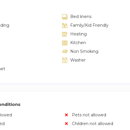
Bed linens
lding
Family/Kid Friendly
Heating
Kitchen
Non Smoking
Washer
net
nditions
llowed
Pets not allowed
wed
Children not allowed