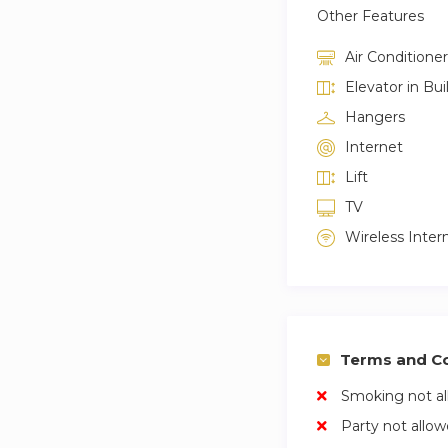
Other Features
Air Conditioner
Elevator in Bui
Hangers
Internet
Lift
TV
Wireless Inter
Terms and Co
Smoking not a
Party not allo