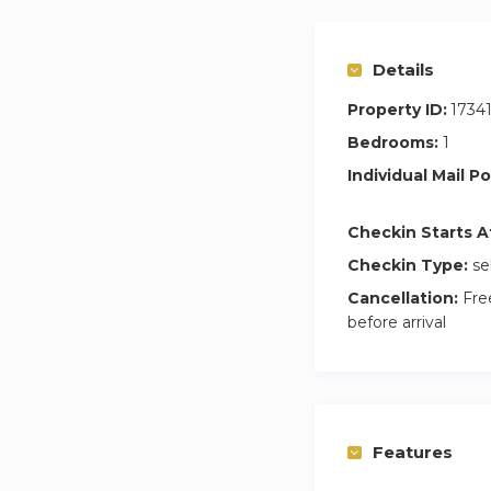
comodidad.
Details
Para más detalles 
Estaremos encantad
Property ID:
1734
sea inolvidable.
Bedrooms:
1
¡Esperamos darte l
Individual Mail Po
Madrid!
¡Haz tu reserva ho
Checkin Starts A
Checkin Type:
se
Cancellation:
Free
before arrival
Features