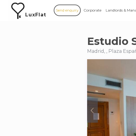
Send enquiry
Corporate
Landlords & Man
LuxFlat
Estudio 
Madrid, , Plaza Espa