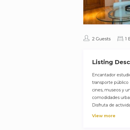
2 Guests
1
Listing Desc
Encantador estudio
transporte público
cines, museos y un
comodidades urban
Disfruta de activi
esenciales como s
View more
Este estudio es es