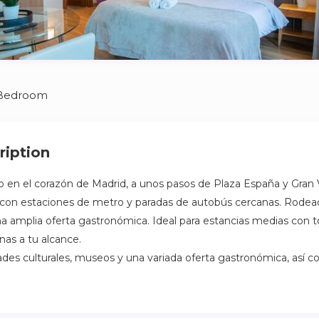
 Bedroom
ription
 en el corazón de Madrid, a unos pasos de Plaza España y Gran Ví
 con estaciones de metro y paradas de autobús cercanas. Rodead
a amplia oferta gastronómica. Ideal para estancias medias con t
as a tu alcance.
dades culturales, museos y una variada oferta gastronómica, así c
upermercados y centros de salud.
pacioso con una cocina independiente y una habitación con baño