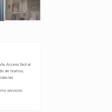
a. Acceso fácil al
o de teatros,
odas las
omo servicios
 en suite,