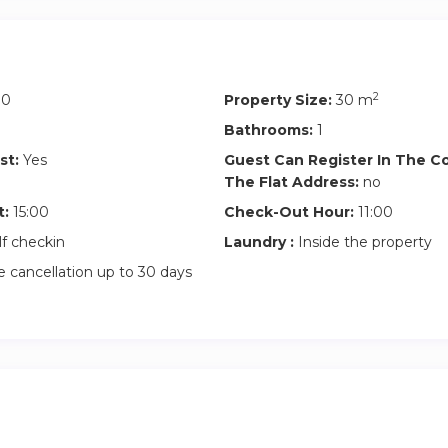
y reservas, no dudes en contactarnos a través de Airbnb.
os de ayudarles a organizar todo lo necesario para que su estan
2
10
Property Size:
30 m
Bathrooms:
1
a bienvenida pronto y que disfrutes de tu estancia en este enca
st:
Yes
Guest Can Register In The 
The Flat Address:
no
y y comienza tu aventura madrileña con nosotros!
t:
15:00
Check-Out Hour:
11:00
lf checkin
Laundry :
Inside the property
 cancellation up to 30 days