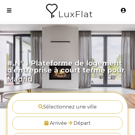
LuxFlat
# N° 1 Plateforme de logement
d'entreprise à court terme pour
Madrid
Sélectionnez une ville
Arrivée
Départ