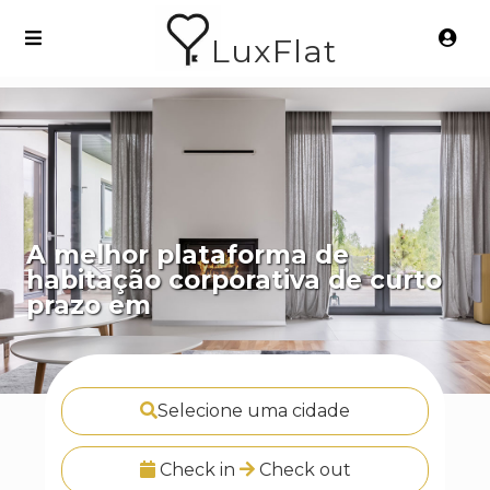
LuxFlat
A melhor plataforma de
habitação corporativa de curto
prazo em
Madri
Selecione uma cidade
Check in
Check out