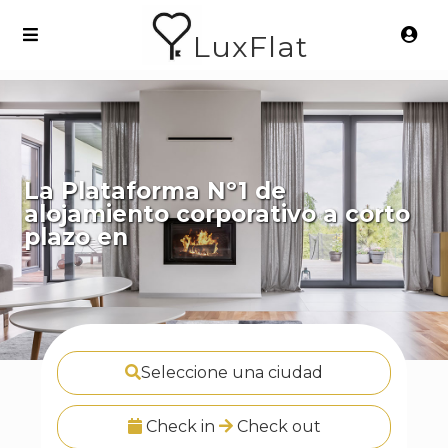
LuxFlat
La Plataforma Nº1 de
alojamiento corporativo a corto
plazo en
Madrid
Seleccione una ciudad
Check in
Check out