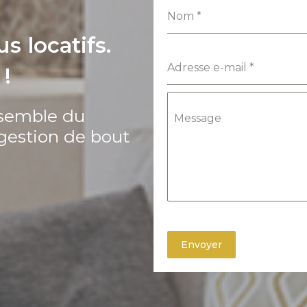
Nom
*
s locatifs.
Adresse e-mail
*
!
nsemble du
Message
 gestion de bout
Envoyer