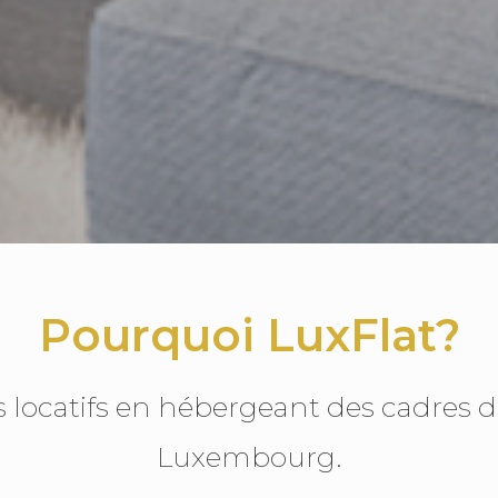
Pourquoi LuxFlat?
ocatifs en hébergeant des cadres di
Luxembourg.