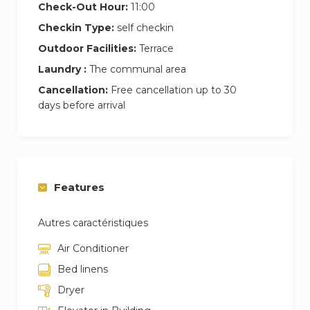
disfrutes de tu estancia en este encantador
Check-Out Hour:
11:00
apartamento en Madrid!
Checkin Type:
self checkin
¡Haz tu reserva hoy y comienza tu aventura
Outdoor Facilities:
Terrace
madrileña con nosotros!
Laundry :
The communal area
Cancellation:
Free cancellation up to 30
days before arrival
Features
Autres caractéristiques
Air Conditioner
Bed linens
Dryer