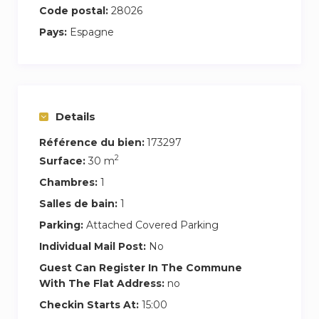
Code postal:
28026
con jabón de manos y ducha
Pays:
Espagne
El apartamento es exterior y cuenta con
grandes ventanales que permiten la entrada de
abundante luz natural y ¡terraza privada!
El edificio dispone de ascensor y cuenta con un
Details
parking privado exclusivo para los huéspedes.
Además también dispone de un patio trasero
Référence du bien:
173297
2
con zona ajardinada accesible para todos los
Surface:
30 m
huéspedes.
Chambres:
1
Salles de bain:
1
Para más detalles y reservas, no dudes en
Parking:
Attached Covered Parking
contactarnos.
Individual Mail Post:
No
Estaremos encantados de ayudarles a organizar
todo lo necesario para que su estancia en la
Guest Can Register In The Commune
With The Flat Address:
no
ciudad sea inolvidable.
¡Esperamos darte la bienvenida pronto y que
Checkin Starts At:
15:00