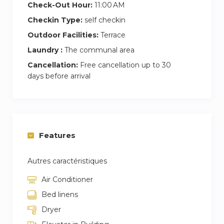
¡Esperamos darte la bienvenida pronto y que
Check-Out Hour:
11:00 AM
disfrutes de tu estancia en este encantador
Checkin Type:
self checkin
apartamento en Madrid!
Outdoor Facilities:
Terrace
Laundry :
The communal area
Cancellation:
Free cancellation up to 30
days before arrival
Features
Autres caractéristiques
Air Conditioner
Bed linens
Dryer