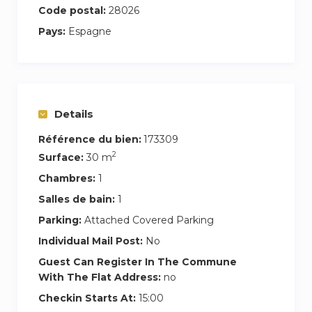
Code postal:
28026
con jabón de manos y ducha
Pays:
Espagne
El apartamento es exterior y cuenta con
grandes ventanales que permiten la entrada de
abundante luz natural y cuenta con ¡terraza
privada!
Details
El edificio dispone de ascensor y cuenta con un
parking privado exclusivo para los huéspedes.
Référence du bien:
173309
2
Además también dispone de un patio trasero
Surface:
30 m
con zona ajardinada accesible para todos los
Chambres:
1
huéspedes.
Salles de bain:
1
Parking:
Attached Covered Parking
Para más detalles y reservas, no dudes en
Individual Mail Post:
No
contactarnos a través de Airbnb.
Estaremos encantados de ayudarles a organizar
Guest Can Register In The Commune
With The Flat Address:
no
todo lo necesario para que su estancia en la
ciudad sea inolvidable.
Checkin Starts At:
15:00