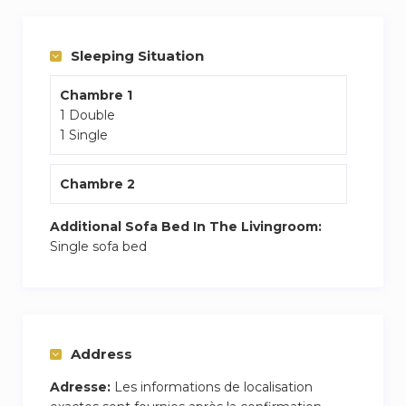
El barrio es un epicentro cultural, con museos,
teatros y galerías como La Casa Encendida y el
Sleeping Situation
Museo Reina Sofía a poca distancia.
Chambre 1
1 Double
1 Single
Chambre 2
Additional Sofa Bed In The Livingroom:
Single sofa bed
Address
Adresse:
Les informations de localisation