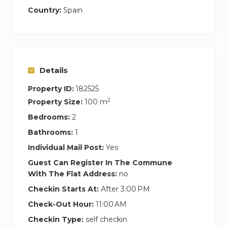
metro (Príncipe de Vergara), es ideal para
Country:
Spain
disfrutar de lo mejor de Madrid con comodidad
y estilo.
Details
Property ID:
182525
2
Property Size:
100 m
Bedrooms:
2
Bathrooms:
1
Individual Mail Post:
Yes
Guest Can Register In The Commune
With The Flat Address:
no
Checkin Starts At:
After 3:00 PM
Check-Out Hour:
11:00 AM
Checkin Type:
self checkin