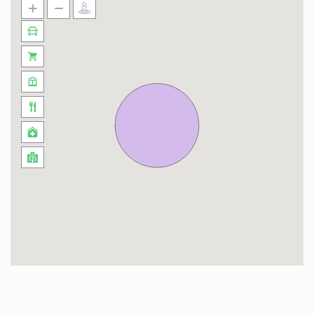
d’autres parties de Paris.
Métro : La station “Alexandre Dumas” (ligne 2)
est également relativement proche et offre une
option supplémentaire pour accéder au réseau
de métro parisien.
Bus : Plusieurs lignes de bus desservent les
environs de la rue des Haies, offrant des options
pour se déplacer dans le quartier et au-delà.
Vélo : Paris propose un système de vélos en
libre-service appelé “Vélib'”. Il y a probablement
des stations de Vélib’ à proximité de la rue des
Haies, ce qui vous permet de louer un vélo pour
vos déplacements.
Voiture : Si vous préférez conduire, il y a des rues