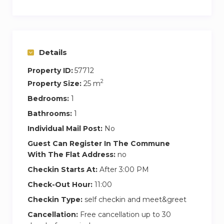
des vues panoramiques imprenables sur la ville.
Une grande variété d’architecture, allant des
immeubles haussmanniens aux bâtiments plus
Details
modernes. Les rues étroites et les places
Property ID:
57712
pittoresques ajoutent au charme du quartier.
2
Property Size:
25 m
Choses à Visiter :
Bedrooms:
1
Bathrooms:
1
Parc des Buttes-Chaumont : Un magnifique
Individual Mail Post:
No
parc avec des chemins sinueux, des ponts et
des points de vue panoramiques. Le Temple de
Guest Can Register In The Commune
With The Flat Address:
no
la Sibylle, perché au sommet d’un rocher, offre
une vue imprenable sur la ville.
Checkin Starts At:
After 3:00 PM
Check-Out Hour:
11:00
Cimetière du Père-Lachaise : L’un des
Checkin Type:
self checkin and meet&greet
cimetières les plus célèbres au monde, où
Cancellation:
Free cancellation up to 30
reposent de nombreuses personnalités