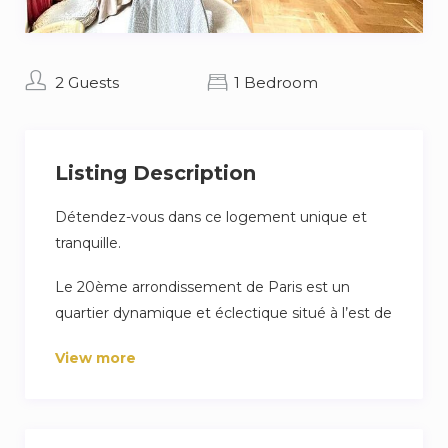
2 Guests
1 Bedroom
Listing Description
Détendez-vous dans ce logement unique et
tranquille.
Le 20ème arrondissement de Paris est un
quartier dynamique et éclectique situé à l’est de
la ville. Il offre une atmosphère unique,
View more
mélangeant une riche histoire, une culture
vivante et une communauté diversifiée.
Le 20ème arrondissement a une ambiance